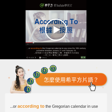
怎麼使用希平方片語？
according to
...or
the Gregorian calendar in use