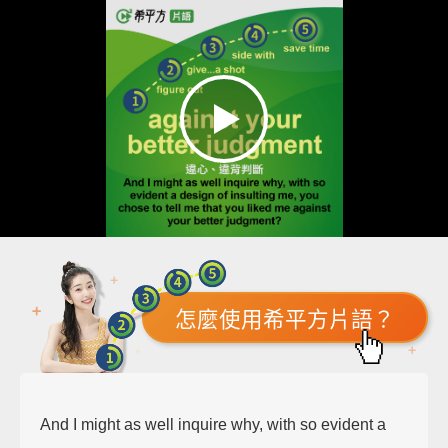
怎麼使用希平方片語？
And I might as well inquire why, with so evident a