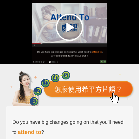
怎麼使用希平方片語？
Do you have big changes going on that you'll need
attend to
to
?