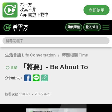
希平方
攻其不背
立即使用
App 開放下載中
購買課程
登入/註冊
生活會話 Life Conversation
時間相關 Time
/
「將要」- Be About To
收藏
分享給好友：
觀看次數：10691 •
2017-04-21