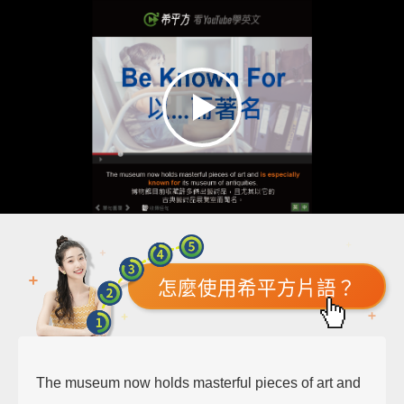
怎麼使用希平方片語？
The museum now holds masterful pieces of art and