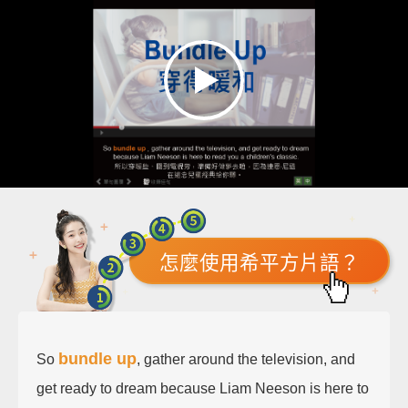
怎麼使用希平方片語？
bundle up
So
, gather around the television, and
get ready to dream because Liam Neeson is here to