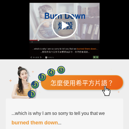
怎麼使用希平方片語？
...which is why I am so sorry to tell you that we
burned them down
...