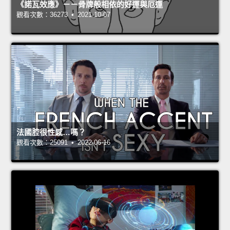
《諾瓦效應》－－骨牌般相依的好運與厄運
觀看次數：36273 • 2021-10-07
法國腔很性感…嗎？
觀看次數：25091 • 2022-06-16