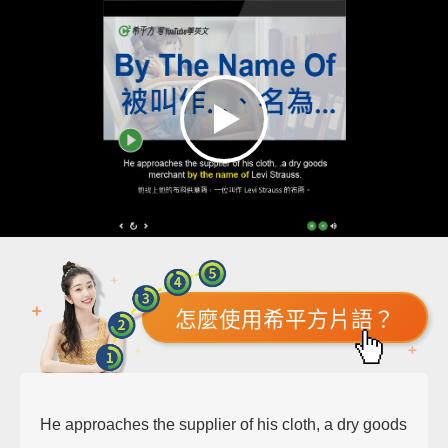
怎麼使用希平方片語？
He approaches the supplier of his cloth, a dry goods