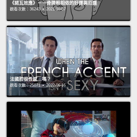
《諾瓦效應》－－骨牌般相依的好運與厄運
觀看次數：36243 • 2021-10-07
法國腔很性感…嗎？
觀看次數：25071 • 2022-06-16