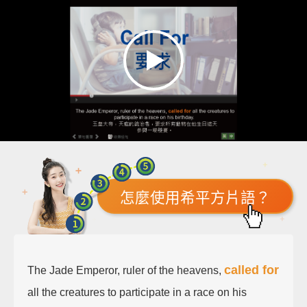
怎麼使用希平方片語？
called for
The Jade Emperor, ruler of the heavens,
all the creatures to participate in a race on his