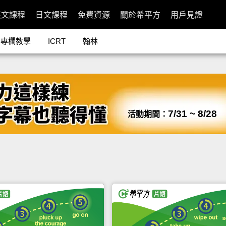
英文課程
日文課程
免費資源
關於希平方
用戶見證
專欄教學
ICRT
翰林
7/31 ~ 8/28
活動期間：