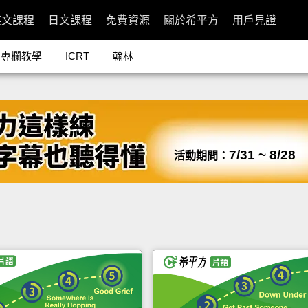
英文課程
日文課程
免費資源
關於希平方
用戶見證
專欄教學
ICRT
翰林
7/31 ~ 8/28
活動期間：