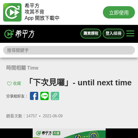
希平方
攻其不背
立即使用
App 開放下載中
購買課程
登入/註冊
時間相關 Time
「下次見囉」- until next time
收藏
分享給好友：
觀看次數：14757 •
2021-06-09