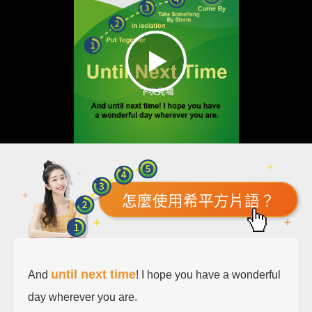
怎麼使用希平方片語？
until next time
And
! I hope you have a wonderful
day wherever you are.