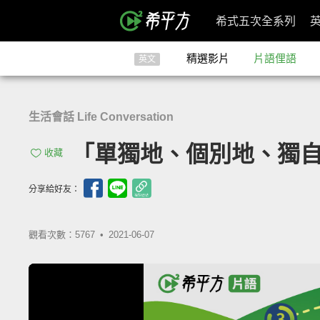
希式五次全系列
精選影片
片語俚語
英文
生活會話 Life Conversation
「單獨地、個別地、獨自地」- 
收藏
分享給好友：
觀看次數：5767 •
2021-06-07