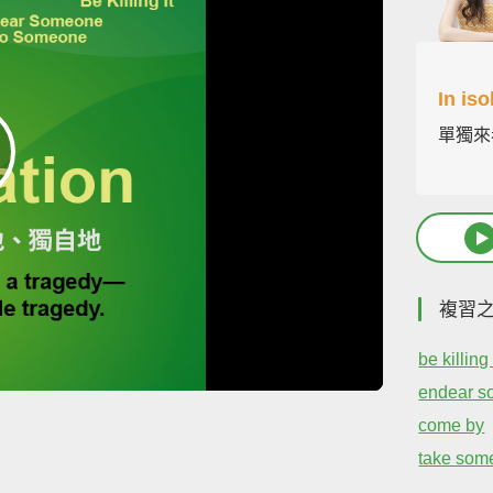
In iso
單獨來
複習
be killing 
endear s
come by
take some