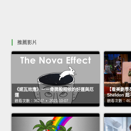
推薦影片
《諾瓦效應》－－骨牌般相依的好運與厄
【看美劇學
運
Sheldo
觀看次數：36247 • 2021-10-07
觀看次數：46114