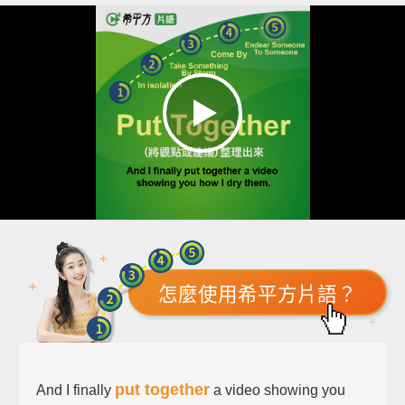
怎麼使用希平方片語？
put together
And I finally
a video showing you