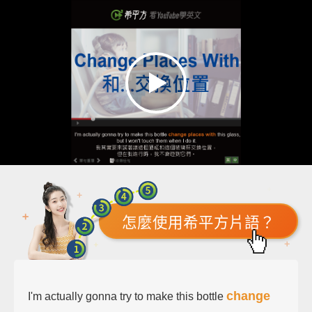
怎麼使用希平方片語？
change
I'm actually gonna try to make this bottle