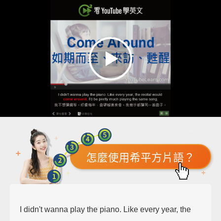
怎麼使用希平方片語？
I didn't wanna play the piano. Like every year, the