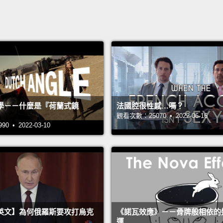
學－－什麼是『荷蘭式鏡
法國腔很性感…嗎？
觀看次數：25070 • 2022-06-16
 • 2022-03-10
英文】為何俄羅斯要攻打烏克
《諾瓦效應》－－骨牌般相依的
運