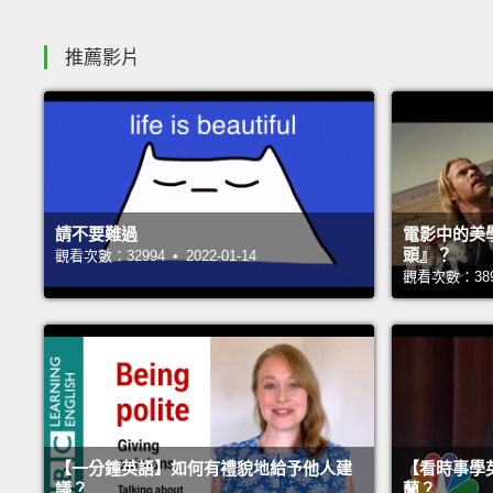
推薦影片
請不要難過
電影中的美
頭』？
觀看次數：32994 • 2022-01-14
觀看次數：38990
【一分鐘英語】如何有禮貌地給予他人建
【看時事學
議？
蘭？