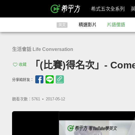
希式五次全系列
精選影片
片語俚語
英文
生活會話 Life Conversation
「(比賽)得名次」- Come
收藏
分享給好友：
觀看次數：5761 •
2017-05-12