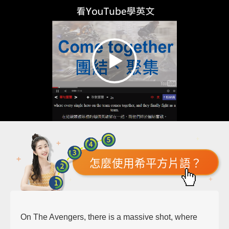
怎麼使用希平方片語？
On The Avengers, there is a massive shot, where