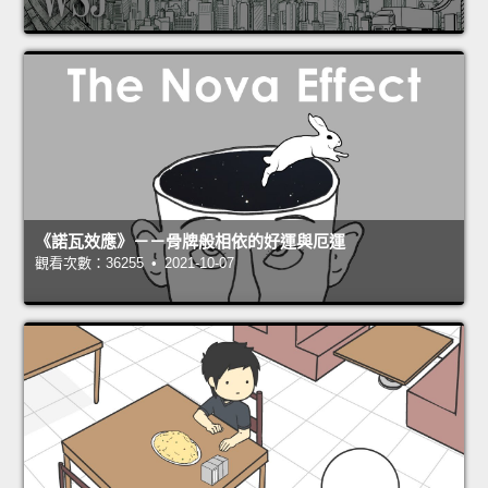
《諾瓦效應》－－骨牌般相依的好運與厄運
觀看次數：36255 • 2021-10-07