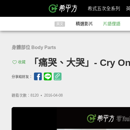
希式五次全系列
精選影片
片語俚語
英文
身體部位 Body Parts
「痛哭、大哭」- Cry One'
收藏
分享給好友：
觀看次數：8120 •
2016-04-08