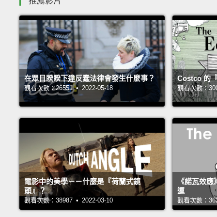
推薦影片
在眾目睽睽下違反蠢法律會發生什麼事？
Costco
觀看次數：26551 • 2022-05-18
觀看次數：30050
電影中的美學－－什麼是『荷蘭式鏡
《諾瓦效應
頭』？
運
觀看次數：38987 • 2022-03-10
觀看次數：36241