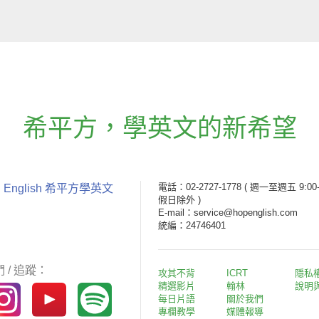
希平方
，
學英文的新希望
電話：02-2727-1778
( 週一至週五 9:00-
 English 希平方學英文
假日除外 )
E-mail：service@hopenglish.com
統編：24746401
 / 追蹤：
攻其不背
ICRT
隱私
精選影片
翰林
說明
每日片語
關於我們
專欄教學
媒體報導