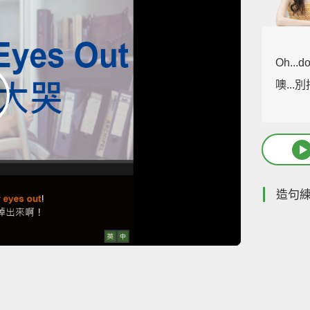
Oh...d
噢..
造句