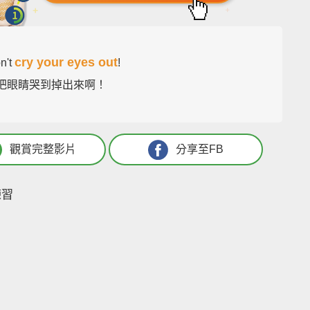
cry your eyes out
on't
!
.別把眼睛哭到掉出來啊！
觀賞完整影片
分享至FB
練習