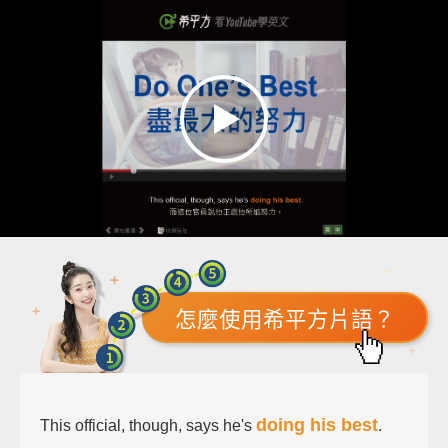
怎麼使用希平方片語？
doing his best
This official, though, says he's
.