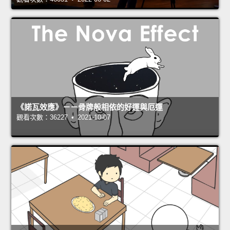
《諾瓦效應》－－骨牌般相依的好運與厄運
觀看次數：36227 • 2021-10-07