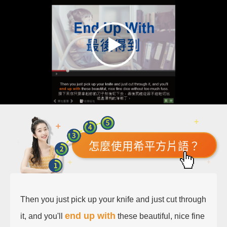
怎麼使用希平方片語？
Then you just pick up your knife and just cut through
end up with
it, and you'll
these beautiful, nice fine