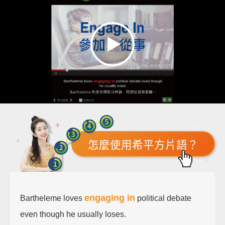
怎麼使用希平方片語？
engaging in
Bartheleme loves
political debate
even though he usually loses.