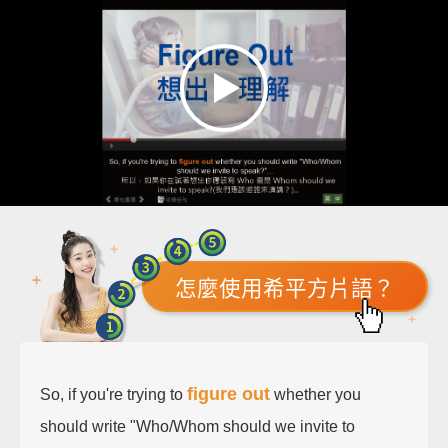
怎麼使用希平方片語？
figure out
So, if you're trying to
whether you
should write "Who/Whom should we invite to