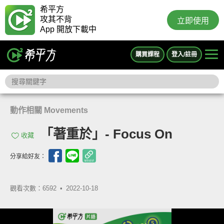
希平方
攻其不背
立即使用
App 開放下載中
購買課程
登入/註冊
動作相關 Movements
「著重於」- Focus On
收藏
分享給好友：
觀看次數：6592 •
2022-10-18