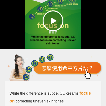
怎麼使用希平方片語？
focus
While the difference is subtle, CC creams
on
correcting uneven skin tones.