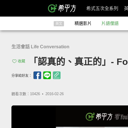
希式五次全系列
精選影片
片語俚語
英文
生活會話 Life Conversation
「認真的、真正的」- For 
收藏
分享給好友：
觀看次數：10426 •
2016-02-26