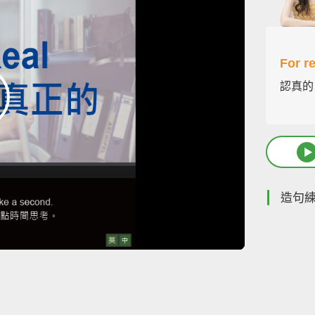
For re
認真的
造句