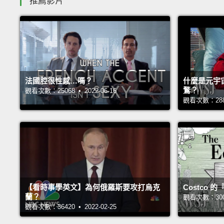
推薦影片
法國腔很性感…嗎？
什麼是元宇
鶩？
觀看次數：25068 • 2022-06-16
觀看次數：28807
【看時事學英文】為何俄羅斯要攻打烏克
Costco
蘭？
觀看次數：30050
觀看次數：36420 • 2022-02-25