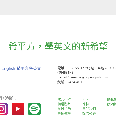
希平方
，
學英文的新希望
電話：02-2727-1778
( 週一至週五 9:00-
 English 希平方學英文
假日除外 )
E-mail：service@hopenglish.com
統編：24746401
 / 追蹤：
攻其不背
ICRT
隱私
精選影片
翰林
說明
每日片語
關於我們
專欄教學
媒體報導