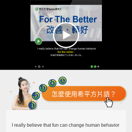
怎麼使用希平方片語？
I really believe that fun can change human behavior