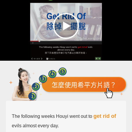
怎麼使用希平方片語？
get rid of
The following weeks Houyi went out to
evils almost every day.