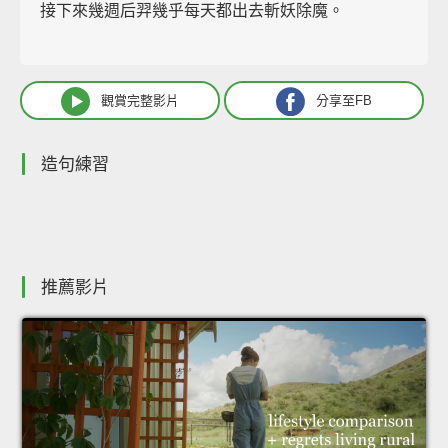
接下來幾週后羿幾乎每天都出去斬妖除魔。
觀賞完整影片
分享至FB
造句練習
推薦影片