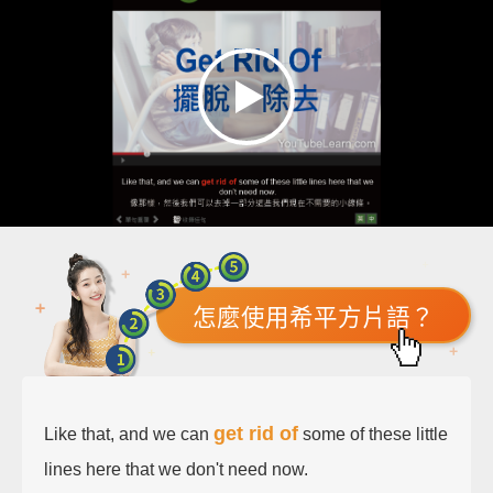
怎麼使用希平方片語？
get rid of
Like that, and we can
some of these little
lines here that we don't need now.