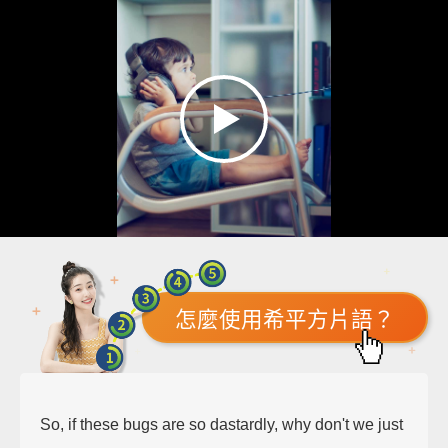
怎麼使用希平方片語？
So, if these bugs are so dastardly, why don't we just