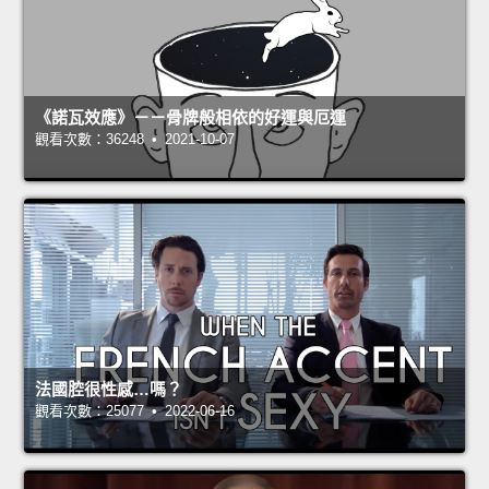
《諾瓦效應》－－骨牌般相依的好運與厄運
觀看次數：36248 • 2021-10-07
法國腔很性感…嗎？
觀看次數：25077 • 2022-06-16