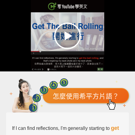
怎麼使用希平方片語？
get
If I can find reflections, I'm generally starting to