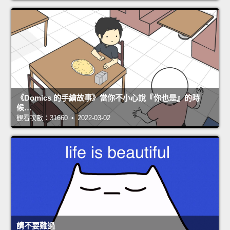
《Domics 的手繪故事》當你不小心說『你也是』的時
候…
觀看次數：31660 • 2022-03-02
請不要難過