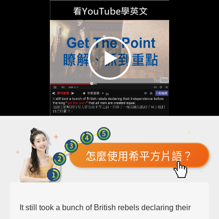
怎麼使用希平方片語？
It still took a bunch of British rebels declaring their