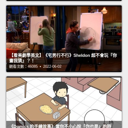
【看美劇學英文】《宅男行不行》Sheldon 超不會玩『你
畫我猜』？！
觀看次數：46085 • 2022-06-02
《Domics 的手繪故事》當你不小心說『你也是』的時