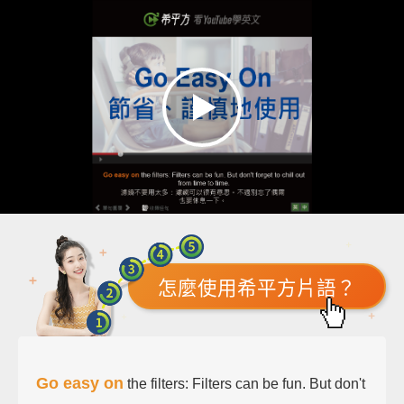
怎麼使用希平方片語？
Go easy on
the filters: Filters can be fun. But don't