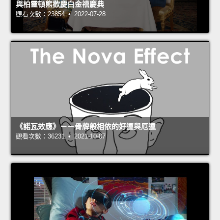
與柏靈頓熊歡慶白金禧慶典
觀看次數：23854 • 2022-07-28
《諾瓦效應》－－骨牌般相依的好運與厄運
觀看次數：36231 • 2021-10-07