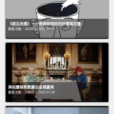
《諾瓦效應》－－骨牌般相依的好運與厄運
觀看次數：36248 • 2021-10-07
與柏靈頓熊歡慶白金禧慶典
觀看次數：23863 • 2022-07-28