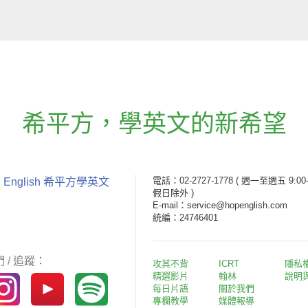
希平方
，
學英文的新希望
電話：02-2727-1778
( 週一至週五 9:00-
 English 希平方學英文
假日除外 )
E-mail：service@hopenglish.com
統編：24746401
 / 追蹤：
攻其不背
ICRT
隱私
精選影片
翰林
說明
每日片語
關於我們
專欄教學
媒體報導