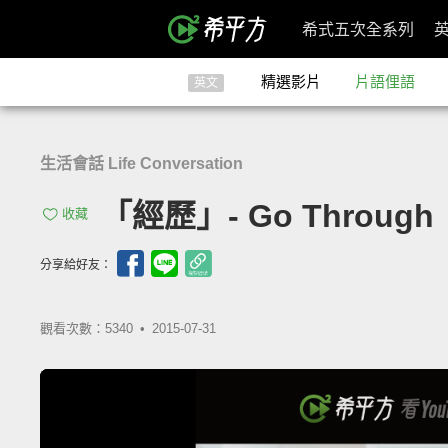
希式五次全系列
精選影片
片語俚語
英文
生活會話 Life Conversation
「經歷」- Go Through
收藏
分享給好友：
觀看次數：5340 •
2015-07-31