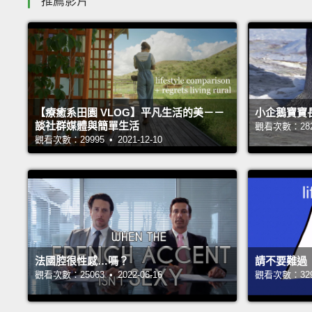
推薦影片
【療癒系田園 VLOG】平凡生活的美－－
小企鵝寶寶
談社群媒體與簡單生活
觀看次數：28239
觀看次數：29995 • 2021-12-10
法國腔很性感…嗎？
請不要難過
觀看次數：25063 • 2022-06-16
觀看次數：32990