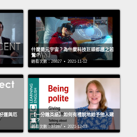
什麼是元宇宙？為什麼科技巨頭都趨之若
鶩？
觀看次數：28827 • 2021-11-12
好運與厄
【一分鐘英語】如何有禮貌地給予他人建
議？
觀看次數：37287 • 2021-12-03