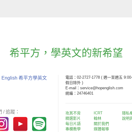
希平方
，
學英文的新希望
電話：02-2727-1778
( 週一至週五 9:00-
 English 希平方學英文
假日除外 )
E-mail：service@hopenglish.com
統編：24746401
 / 追蹤：
攻其不背
ICRT
隱私
精選影片
翰林
說明
每日片語
關於我們
專欄教學
媒體報導