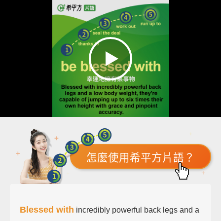
怎麼使用希平方片語？
Blessed with
incredibly powerful back legs and a