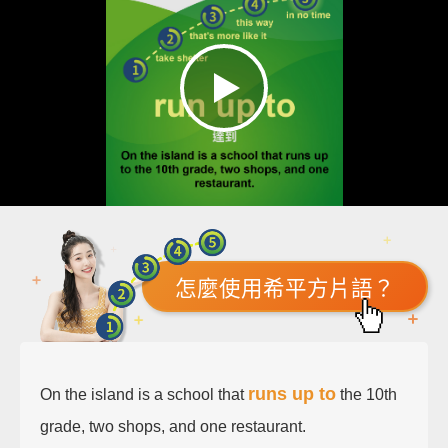
怎麼使用希平方片語？
runs up to
On the island is a school that
the 10th
grade, two shops, and one restaurant.