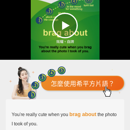
怎麼使用希平方片語？
brag about
You're really cute when you
the photo
I took of you.