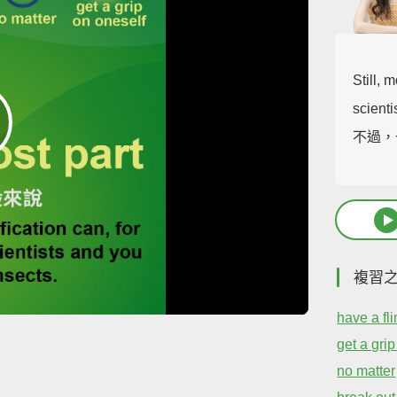
Still, 
scienti
不過，
複習
have a fl
get a gri
no matter