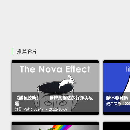
推薦影片
《諾瓦效應》－－骨牌般相依的好運與厄
請不要難過
運
觀看次數：33002
觀看次數：36247 • 2021-10-07