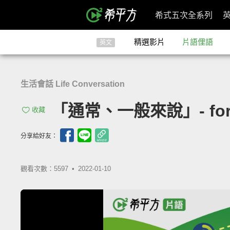
希式五次全系列
精選影片
片語俚語
英文
生活會話 Life Conversation
「通常、一般來說」- for th
收藏
分享給好友：
觀看次數：5597 •
2022-01-10