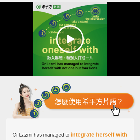
怎麼使用希平方片語？
integrate herself with
Or Lazmi has managed to