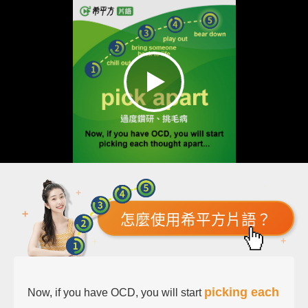
怎麼使用希平方片語？
picking each
Now, if you have OCD, you will start