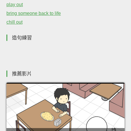
play out
bring someone back to life
chill out
造句練習
推薦影片