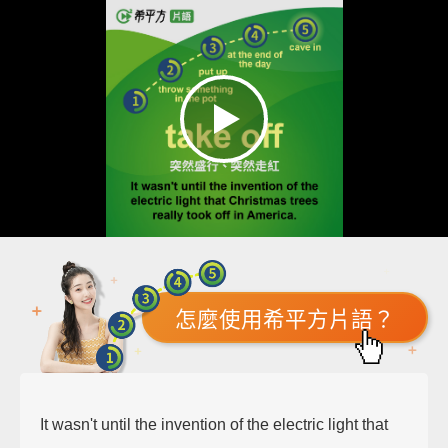
怎麼使用希平方片語？
It wasn't until the invention of the electric light that