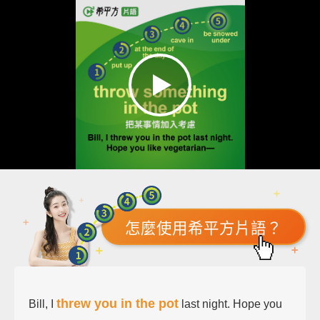
怎麼使用希平方片語？
threw you in the pot
Bill, I
last night. Hope you