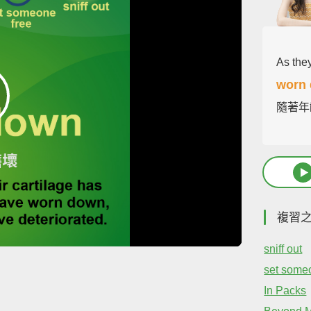
As they
worn
隨著年
複習
sniff out
set some
In Packs