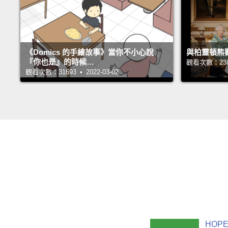
《Domics 的手繪故事》當你不小心說
與柏靈頓熊
『你也是』的時候…
觀看次數：23870
觀看次數：31693 • 2022-03-02
HOPE