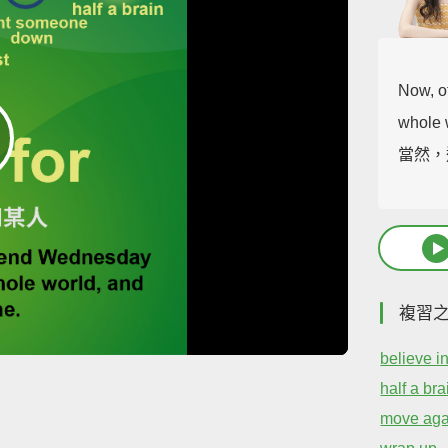
Now, o
whole w
當然，
複習
believe i
half a bra
move aga