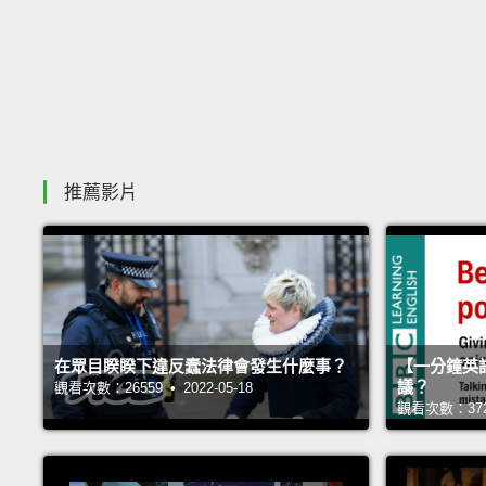
推薦影片
在眾目睽睽下違反蠢法律會發生什麼事？
【一分鐘英
議？
觀看次數：26559 • 2022-05-18
觀看次數：37271