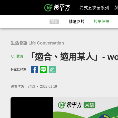
希式五次全系列
精選影片
片語俚語
英文
生活會話 Life Conversation
「適合、適用某人」- work 
收藏
分享給好友：
觀看次數：7483 •
2022-01-19