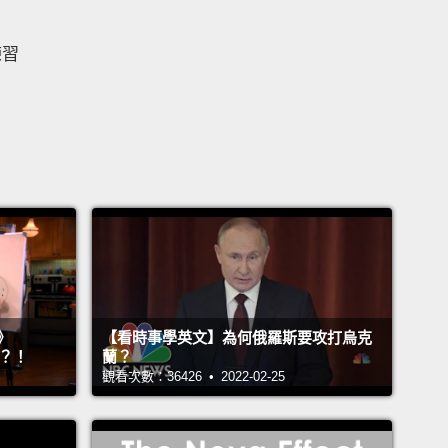
練習
》
【看時事學英文】為何俄羅斯要攻打烏克
』？！
蘭？
觀看次數：36426 • 2022-02-25