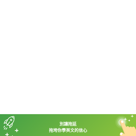
HOPE English 希平方學英文
加入我們 / 追蹤：
電話：02-2727-1778
( 週一至週五 9:00-12:00、13:30-18:00，國定假日除外 )
E-mail：service@hopenglish.com
統編：24746401
攻其不背
ICRT
隱私權與服務條款
精選影片
翰林
說明與導覽
每日片語
關於我們
專欄教學
媒體報導
別讓拖延
版權所有 © 2013-2026 希平方科技股份有限公司 All Rights Reserved.
拖垮你學英文的信心