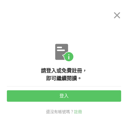
希平方
×
攻其不背
立即使用
App 開放下載中
購買課程
登入/註冊
日文專欄教學
【台日文化差別】『日本人在台灣-
請登入或免費註冊，
日常生活篇』
即可繼續閱讀。
活動期間：
7/31 ~ 8/28
登入
觀看次數：17070 •
2020-08-27
還沒有帳號嗎？
註冊
希平方學日文
日文
#日本文化
台日文化差異