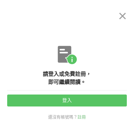
希平方
×
攻其不背
立即使用
App 開放下載中
購買課程
登入/註冊
日文專欄教學
【日本文化】旅行必備！日本泡湯完
請登入或免費註冊，
全指南！(中篇)
即可繼續閱讀。
活動期間：
7/31 ~ 8/28
登入
觀看次數：8358 •
2020-08-13
還沒有帳號嗎？
註冊
希平方學日文
日文
日本旅遊小知識
溫泉