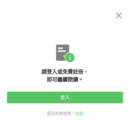
希平方
×
攻其不背
立即使用
App 開放下載中
購買課程
登入/註冊
日文專欄教學
【日本文化】另類的傳統文化：【就
請登入或免費註冊，
活】
即可繼續閱讀。
活動期間：
7/31 ~ 8/28
登入
觀看次數：10562 •
2020-10-22
還沒有帳號嗎？
註冊
希平方學日文
日文
#日本文化
台日文化差異
就活